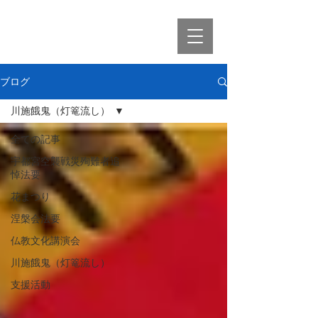
ブログ
川施餓鬼（灯篭流し）
全ての記事
宇都宮空襲戦災殉難者追
悼法要
花まつり
涅槃会法要
仏教文化講演会
川施餓鬼（灯篭流し）
支援活動