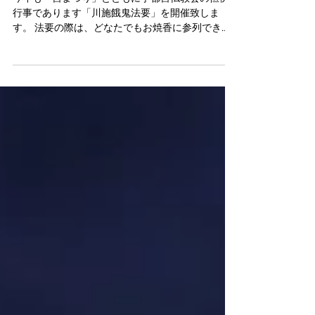
流し）のお知らせ
今年も「宮まつり」とともに宇都宮仏教会の恒例
行事であります「川施餓鬼法要」を開催致しま
す。 法要の際は、どなたでもお焼香に参列できま
す。 灯篭を流したい方は、ホームページのお問い
合わせからご連絡下さい。 期日：8月2日（土）午
後7時より 会場：宮の橋畔