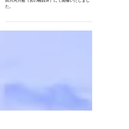
令和6年度 川施餓鬼（灯篭流
し）
令和6年「川施餓鬼」を8月3日（土）午後7時より
田川河川敷（宮の橋西岸）にて開催いたしまし
た。