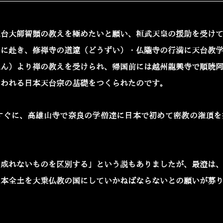
天台大師智顗の教えを極めたいと願い、桓武天皇の援助を受け
山に赴き、修禅寺の道邃（どうずい）・仏隴寺の行満に天台教
ねん）より禅の教えを受けられ、帰国前には越州龍興寺で順暁
いわれる日本天台宗の基礎をつくられたのです。
てすぐに、高雄山寺で奈良の学僧達に日本で初めて密教の潅頂
に成れないものを区別する」という説もありましたが、最澄は
日本全土を大乗仏教の国にしていかねばならないとの願いが募
。