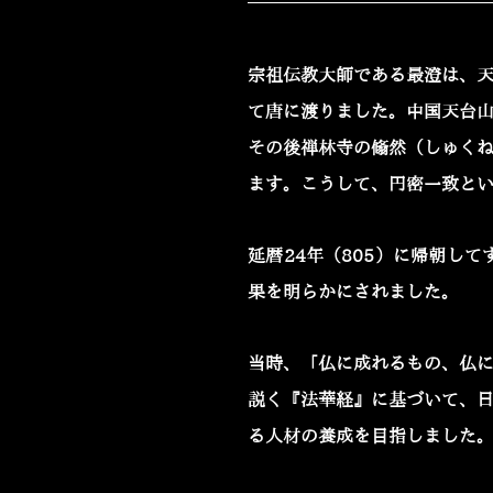
宗祖伝教大師である最澄は、
て唐に渡りました。中国天台
その後禅林寺の翛然（しゅく
ます。こうして、円密一致と
延暦24年（805）に帰朝し
果を明らかにされました。
当時、「仏に成れるもの、仏
説く『法華経』に基づいて、
る人材の養成を目指しました