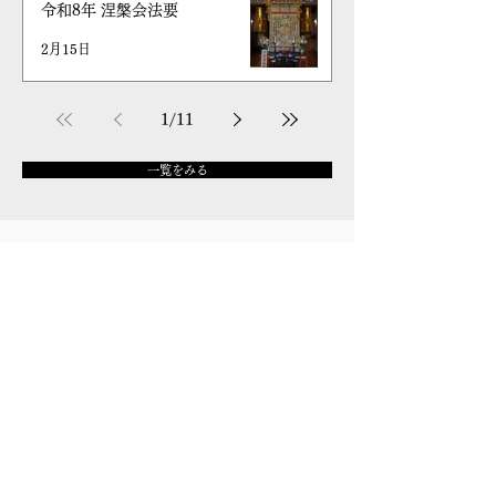
令和8年 涅槃会法要
2月15日
1
/
11
一覧をみる
宇都宮仏教会とは
宇都宮仏教会は奉賛各位、各団体、地域の皆様のご協力によ
り、130年余に渡り行事を通して皆様に、仏教をお伝えしてい
く団体です。
現在宇都宮市内の68に及ぶ寺院が宗派を超えて加盟していま
す。宗派は黄檗宗・高野山真言宗・時宗・浄土宗・浄土真宗本
願寺派・真言宗智山派・曹洞宗・天台宗・日蓮宗・臨済宗妙心
寺派などと様々です。