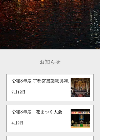
お知らせ
令和8年度 宇都宮空襲戦災殉難
者追悼法要
7月12日
令和8年度 花まつり大会
4月2日