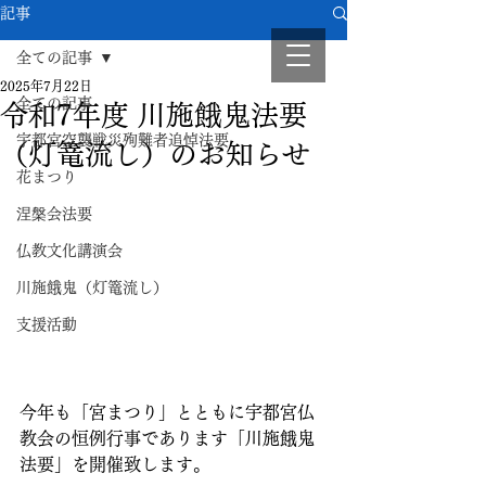
記事
全ての記事
2025年7月22日
全ての記事
令和7年度 川施餓鬼法要
宇都宮空襲戦災殉難者追悼法要
（灯篭流し）のお知らせ
花まつり
涅槃会法要
仏教文化講演会
川施餓鬼（灯篭流し）
支援活動
今年も「宮まつり」とともに宇都宮仏
教会の恒例行事であります「川施餓鬼
法要」を開催致します。