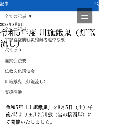
記事
全ての記事
2023年8月5日
全ての記事
令和5年度 川施餓鬼（灯篭
宇都宮空襲戦災殉難者追悼法要
流し）
花まつり
涅槃会法要
仏教文化講演会
川施餓鬼（灯篭流し）
支援活動
令和5年「川施餓鬼」を8月5日（土）午
後7時より田川河川敷（宮の橋西岸）に
て開催いたしました。