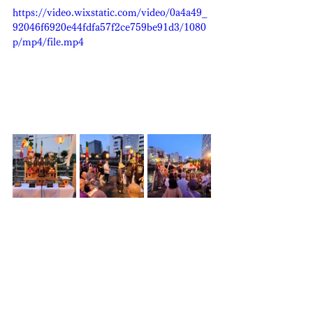
https://video.wixstatic.com/video/0a4a49_
92046f6920e44fdfa57f2ce759be91d3/1080
p/mp4/file.mp4