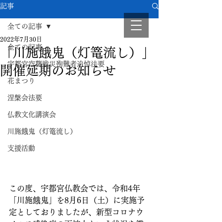
記事
全ての記事
2022年7月30日
全ての記事
「川施餓鬼（灯篭流し）」
宇都宮空襲戦災殉難者追悼法要
開催延期のお知らせ
花まつり
涅槃会法要
仏教文化講演会
川施餓鬼（灯篭流し）
支援活動
この度、宇都宮仏教会では、令和4年
「川施餓鬼」を8月6日（土）に実施予
定としておりましたが、新型コロナウ